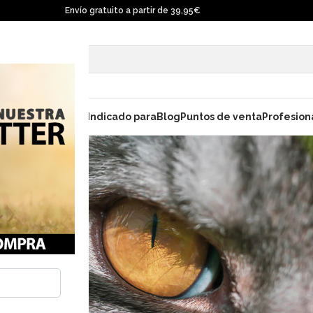
Envío gratuito a partir de 39,95€
ara gatos
Champú
Indicado para
Blog
Puntos de venta
Profesion