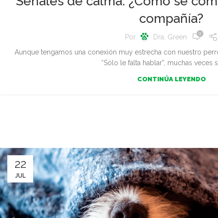
Señales de calma: ¿Cómo se comu
compañía?
0
Por
Dra. Green
Aunque tengamos una conexión muy estrecha con nuestro perr
“Sólo le falta hablar”, muchas veces se
CONTINÚA LEYENDO
22
JUL