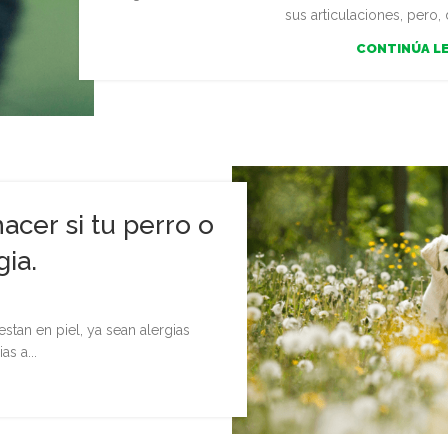
sus articulaciones, pero, 
CONTINÚA L
acer si tu perro o
gia.
estan en piel, ya sean alergias
as a...