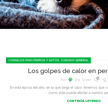
,
CONSEJOS PARA PERROS Y GATOS
CUIDADO GENERAL
Los golpes de calor en per
0
Por
Dra. Green
En esta época del año, en la que llega el calor, tenemos que 
cómo éste puede afectar a nuestro per
CONTINÚA LEYENDO