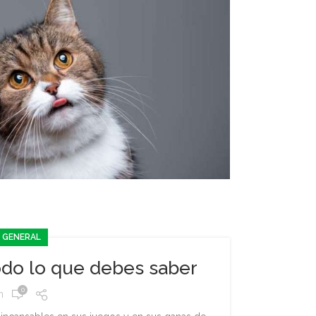
 GENERAL
odo lo que debes saber
0
n