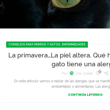
,
CONSEJOS PARA PERROS Y GATOS
ENFERMEDADES
La primavera…La piel altera. Qué h
gato tiene una aler
0
Por
Dra. Green
En este artículo vamos a hablar de las alergias que se manifi
ambientales o alimentarias. Las alergi
CONTINÚA LEYENDO