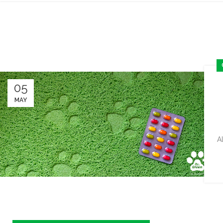
05
MAY
A