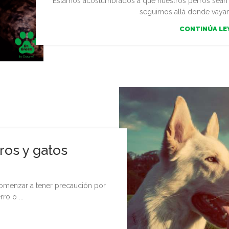
Estamos acostumbrados a que nuestros perros sean 
seguirnos allá donde vayam
CONTINÚA L
ros y gatos
comenzar a tener precaución por
ro o ...