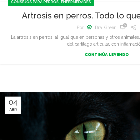
,
CONSEJOS PARA PERROS
ENFERMEDADES
Artrosis en perros. Todo lo q
0
Por
Dra. Green
La artrosis en perros, al igual que en personas y otros animale
del cartílago articular, con inflamació
CONTINÚA LEYENDO
04
ABR