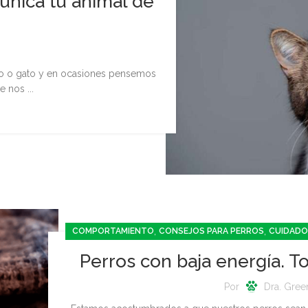
nica tu animal de
o o gato y en ocasiones pensemos
 nos ...
,
,
COMPORTAMIENTO
CONSEJOS PARA PERROS
CUIDADO
Perros con baja energía. T
Por
Dra. Gree