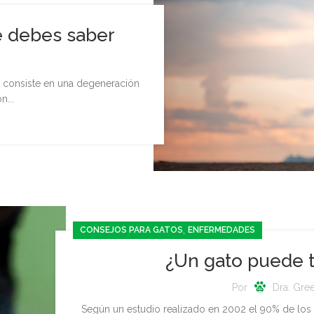
ue debes saber
s, consiste en una degeneración
n...
,
CONSEJOS PARA GATOS
ENFERMEDADES
¿Un gato puede t
Por
Dra. Gre
Según un estudio realizado en 2002 el 90% de los