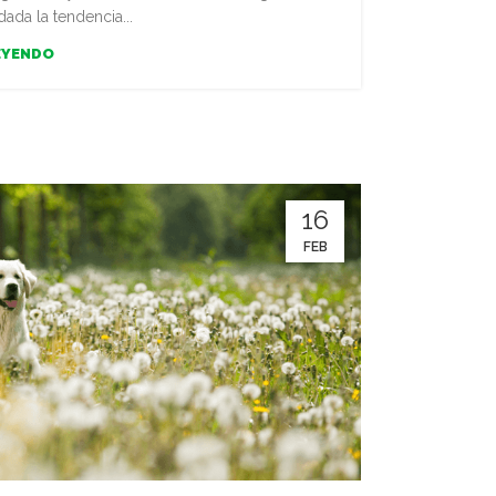
dada la tendencia...
EYENDO
16
FEB