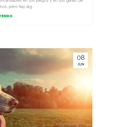
incansables en sus juegos y en sus ganas de
os, pero hay alg...
EYENDO
08
JUN