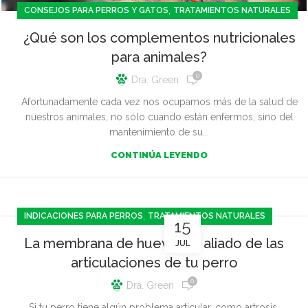
,
CONSEJOS PARA PERROS Y GATOS
TRATAMIENTOS NATURALES
¿Qué son los complementos nutricionales
para animales?
0
Dra. Green
Afortunadamente cada vez nos ocupamos más de la salud de
nuestros animales, no sólo cuando están enfermos, sino del
mantenimiento de su...
CONTINÚA LEYENDO
,
INDICACIONES PARA PERROS
TRATAMIENTOS NATURALES
15
La membrana de huevo, un aliado de las
JUL
articulaciones de tu perro
0
Dra. Green
Si tu perro tiene algún problema articular, como artrosis,