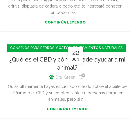
artritis, displasia de cadera o codo etc. te interesará conocer
un poco más ...
CONTINÚA LEYENDO
,
CONSEJOS PARA PERROS Y GATOS
TRATAMIENTOS NATURALES
22
¿Qué es el CBD y cómo puede ayudar a mi
JUN
animal?
1
Dra. Green
Quizá últimamente hayas escuchado o leído sobre el aceite de
cáñamo o el CBD y su empleo, tanto en personas como en
animales, pero si n...
CONTINÚA LEYENDO