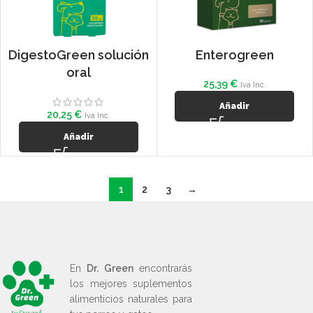
DigestoGreen solución
Enterogreen
oral
25,39
€
Iva Inc.
Añadir
20,25
€
Iva Inc.
Añadir
1
2
3
→
En
Dr. Green
encontrarás
los mejores suplementos
alimenticios naturales para