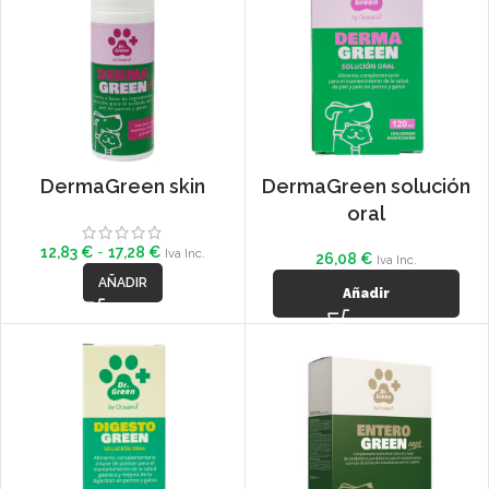
DermaGreen skin
DermaGreen solución
oral
12,83
€
-
17,28
€
Iva Inc.
26,08
€
Iva Inc.
AÑADIR
Añadir