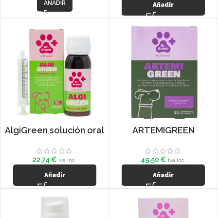
AÑADIR
Añadir
AlgiGreen solución oral
ARTEMIGREEN
22,74
€
49,50
€
Iva Inc.
Iva Inc.
Añadir
Añadir