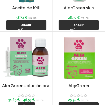
Aceite de Krill
AlerGreen skin
58,72
€
28,30
€
Iva Inc.
Iva Inc.
Añadir
Añadir
AlerGreen solución oral
AlgiGreen
31,85
€
-
46,53
€
25,92
€
Iva Inc.
Iva Inc.