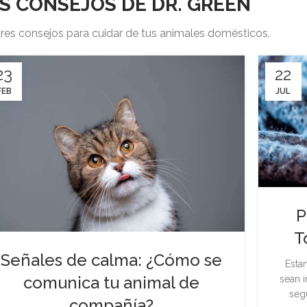
S CONSEJOS DE DR. GREEN
res consejos para cuidar de tus animales domésticos.
23
22
FEB
JUL
P
T
Señales de calma: ¿Cómo se
Esta
comunica tu animal de
sean 
seg
compañía?