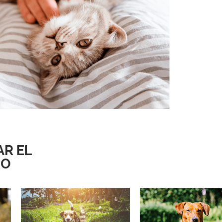
atos
R EL
DO