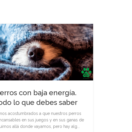
08
JUN
erros con baja energía.
odo lo que debes saber
Los 
mos acostumbrados a que nuestros perros
incansables en sus juegos y en sus ganas de
uirnos allá donde vayamos, pero hay alg...