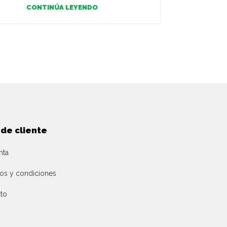
En esta épo
CONTINÚA LEYENDO
tenemos qu
cómo éste
 de cliente
nta
os y condiciones
to