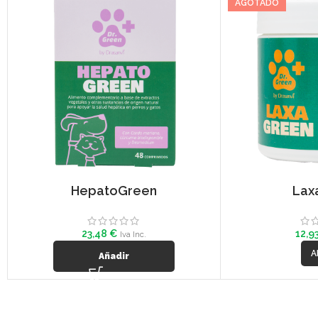
AGOTADO
HepatoGreen
Lax
23,48
€
12,9
Iva Inc.
A
Añadir