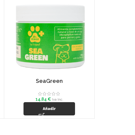
SeaGreen
14,84
€
Iva Inc.
Añadir