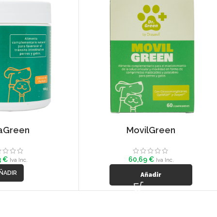
aGreen
MovilGreen
3
€
60,69
€
Iva Inc.
Iva Inc.
ÑADIR
Añadir