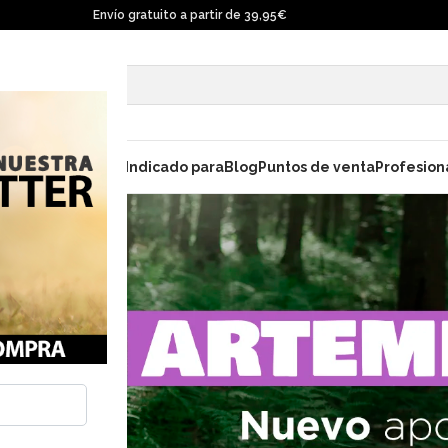
Envío gratuito a partir de 39,95€
ara gatos
Champú
Indicado para
Blog
Puntos de venta
Profesion