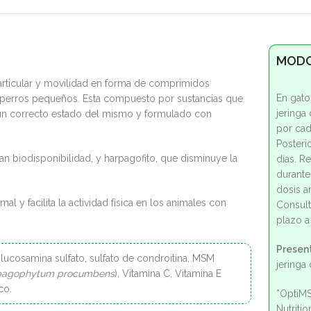
MODO
articular y movilidad en forma de comprimidos
En gato
 y perros pequeños. Esta compuesto por sustancias que
jeringa 
a un correcto estado del mismo y formulado con
por cad
Posteri
 biodisponibilidad, y harpagofito, que disminuye la
días. R
durante
dosis an
 y facilita la actividad física en los animales con
Consult
plazo a
Presen
ucosamina sulfato, sulfato de condroitina, MSM
jeringa 
pagophytum procumbens
), Vitamina C, Vitamina E
co.
*OptiMS
Nutriti