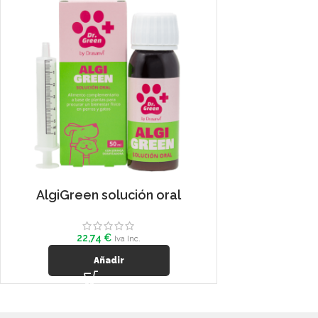
AlgiGreen solución oral
22,74
€
Iva Inc.
Añadir