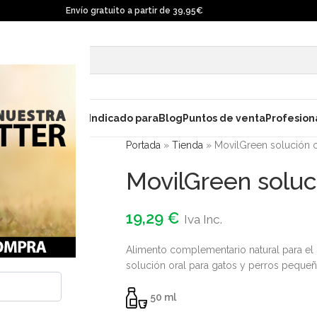
Envío gratuito a partir de 39,95€
ara gatos
Champú
Indicado para
Blog
Puntos de venta
Profesion
Portada
»
Tienda
»
MovilGreen solución o
MovilGreen soluc
19,29
€
Iva Inc.
Alimento complementario natural para el 
solución oral para gatos y perros pequeñ
50 ml