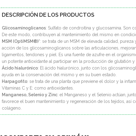
DESCRIPCIÓN DE LOS PRODUCTOS
Glicosaminoglicanos
: Sulfato de condroitina y glucosamina. Son con
De este modo, contribuyen al mantenimiento del mismo en condici
MSM (OptiMSM®)*
: se trata de un MSM de elevada calidad, pureza y
acción de los glicosaminoglicanos sobre las articulaciones, mejora
ligamentos, tendones y piel. Es una fuente de azufre en el organis
un potente antioxidante al participar en la producción de glutatión y
Ácido hialurónico
: El ácido hialurónico, junto con los glicosaminogl
ayuda en la conservación del mismo y en su buen estado.
Harpagofito
: se trata de una planta que previene el dolor y la inflam
Vitaminas C y E: como antioxidantes.
Manganeso, Selenio y Zinc
: el Manganeso y el Selenio actúan, junt
favorece el buen mantenimiento y regeneración de los tejidos, así 
colágeno.