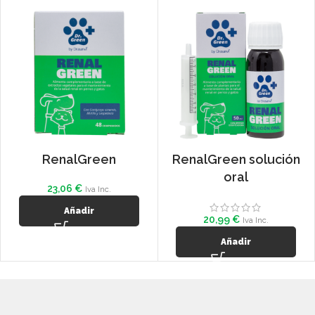
RenalGreen
RenalGreen solución
oral
23,06
€
Iva Inc.
Añadir
20,99
€
Iva Inc.
Añadir