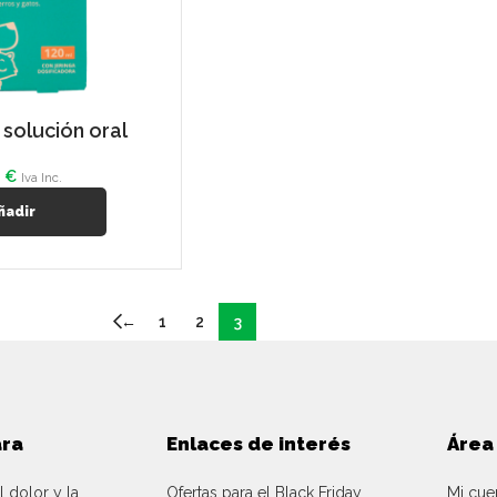
 solución oral
4
€
Iva Inc.
ñadir
←
1
2
3
ara
Enlaces de interés
Área
l dolor y la
Ofertas para el Black Friday
Mi cue