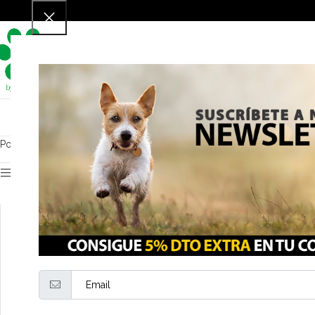
Para perros
P
Portada
»
Tienda
Productos Destacados