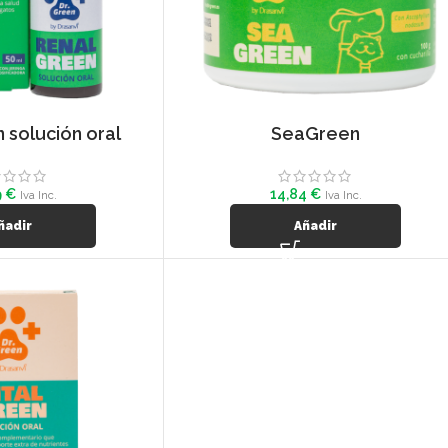
 solución oral
SeaGreen
9
€
14,84
€
Iva Inc.
Iva Inc.
ñadir
Añadir