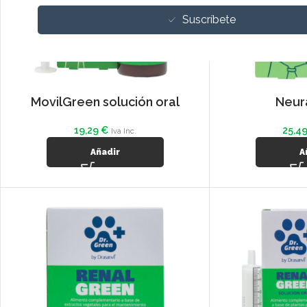
Suscríbete
MovilGreen solución oral
Neur
19,29
€
25,4
Iva Inc.
Añadir
A