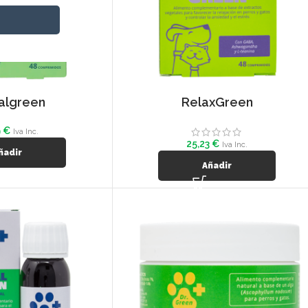
algreen
RelaxGreen
9
€
Iva Inc.
25,23
€
Iva Inc.
ñadir
Añadir