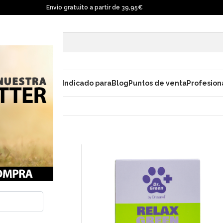
Envío gratuito a partir de 39,95€
ara gatos
Champú
Indicado para
Blog
Puntos de venta
Profesion