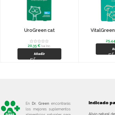
UroGreen cat
VitalGreen
25,4
20,35
€
Iva Inc.
A
Añadir
Indicado p
En
Dr. Green
encontrarás
los mejores suplementos
Alivio natural de
alimenticios naturales para