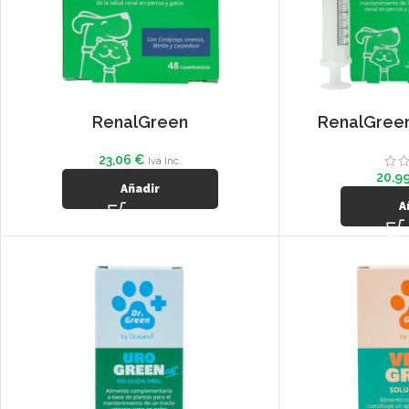
RenalGreen
RenalGreen
23,06
€
Iva Inc.
20,9
Añadir
A