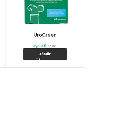
UroGreen
29,20
€
Iva Inc.
Añadir