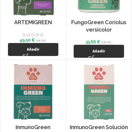
ARTEMIGREEN
FungoGreen Coriolus
versicolor
49,50
€
Iva Inc.
33,66
€
Iva Inc.
Añadir
Añadir
InmunoGreen
InmunoGreen Solución