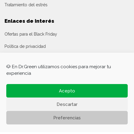
Tratamiento del estrés
Enlaces de interés
Ofertas para el Black Friday
Política de privacidad
Política de cookies
🐶 En Dr.Green utilizamos cookies para mejorar tu
Aviso legal
experiencia
La empresa
Acepto
Panel de asociados
Descartar
Canal denuncias
Preferencias
0
Área de cliente
omercio
Mi cuenta
Menú
Hogar
Carro