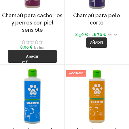
Champú para cachorros
Champú para pelo
y perros con piel
corto
sensible
8,90
€
-
16,70
€
Iva Inc.
AÑADIR
8,90
€
Iva Inc.
Añadir
AGOTADO