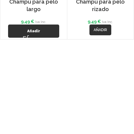
Champú para pelo
Champú para pelo
largo
rizado
9,49
€
9,49
€
Iva Inc.
Iva Inc.
AÑADIR
Añadir