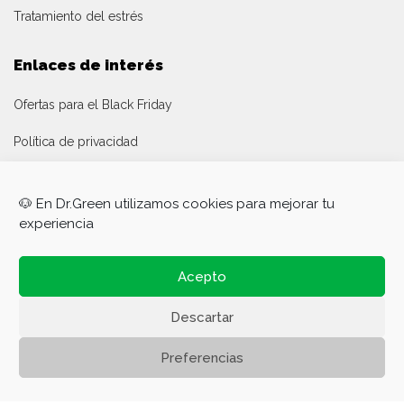
Tratamiento del estrés
Enlaces de interés
Ofertas para el Black Friday
Política de privacidad
Política de cookies
🐶 En Dr.Green utilizamos cookies para mejorar tu
Aviso legal
experiencia
La empresa
Acepto
Panel de asociados
Descartar
Canal denuncias
Preferencias
0
Área de cliente
omercio
Mi cuenta
Menú
Hogar
Carro