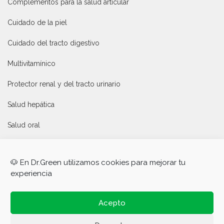
Complementos para la salud articular
Cuidado de la piel
Cuidado del tracto digestivo
Multivitamínico
Protector renal y del tracto urinario
Salud hepática
Salud oral
Tratamiento del estrés
🐶 En Dr.Green utilizamos cookies para mejorar tu
Enlaces de interés
experiencia
Ofertas para el Black Friday
Acepto
Política de privacidad